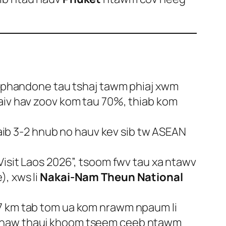
phandone tau tshaj tawm phiaj xwm
haiv hav zoov kom tau 70%, thiab kom
ib 3-2 hnub no hauv kev sib tw ASEAN
isit Laos 2026”, tsoom fwv tau xa ntawv
, xws li
Nakai-Nam Theun National
937 km tab tom ua kom nrawm npaum li
v chaw thauj khoom tseem ceeb ntawm