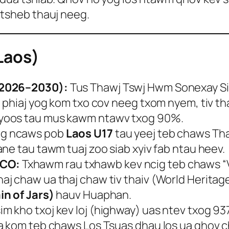
 tsheb thauj neeg.
Laos)
(2026–2030):
Tus Thawj Tswj Hwm Sonexay Si
 phiaj yog kom txo cov neeg txom nyem, tiv t
yoos tau mus kawm ntawv txog 90%.
g ncaws pob
Laos U17
tau yeej teb chaws Tha
ne tau tawm tuaj zoo siab xyiv fab ntau heev.
SCO:
Txhawm rau txhawb kev ncig teb chaws “V
 chaw ua thaj chaw tiv thaiv (World Heritage)
in of Jars)
hauv Huaphan.
im kho txoj kev loj (highway) uas ntev txog 
ua kom teb chaws Los Tsuas dhau los ua qho