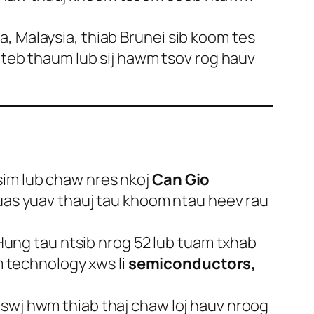
, Malaysia, thiab Brunei sib koom tes
a teb thaum lub sij hawm tsov rog hauv
sim lub chaw nres nkoj
Can Gio
s uas yuav thauj tau khoom ntau heev rau
ung tau ntsib nrog 52 lub tuam txhab
im technology xws li
semiconductors,
tswj hwm thiab thaj chaw loj hauv nroog