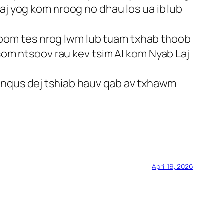
aj yog kom nroog no dhau los ua ib lub
oom tes nrog lwm lub tuam txhab thoob
tsom ntsoov rau kev tsim AI kom Nyab Laj
b nqus dej tshiab hauv qab av txhawm
April 19, 2026