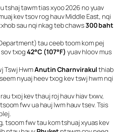
u tshaj tawm tias xyoo 2026 no yuav
 muaj kev tsov rog hauv Middle East, nqi
s txhob sau nqi nkag teb chaws
300 baht
 Department) tau ceeb toom kom pej
a sov txog
42°C (107°F)
yuav hloov mus
awj Tswj Hwm
Anutin Charnvirakul
thiab
tseem nyuaj heev txog kev tswj hwm nqi
au txoj kev thauj roj hauv hiav txwv,
 tsoom fwv ua hauj lwm hauv tsev. Tsis
plej.
g, tsoom fwv tau kom tshuaj xyuas kev
sib ntau hauv
Phuket
ntawm cov neeg