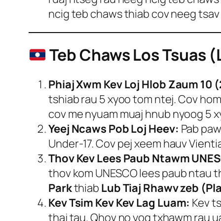
ncig teb chaws thiab cov neeg tsav
Teb Chaws Los Tsuas (
Phiaj Xwm Kev Loj Hlob Zaum 10 
tshiab rau 5 xyoo tom ntej. Cov hom
cov me nyuam muaj hnub nyoog 5 x
Yeej Ncaws Pob Loj Heev:
Pab paw
Under-17. Cov pej xeem hauv Vientia
Thov Kev Lees Paub Ntawm UNE
thov kom UNESCO lees paub ntau thaj
Park
thiab
Lub Tiaj Rhawv zeb (Pla
Kev Tsim Kev Kev Lag Luam:
Kev ts
thaj tau. Qhov no yog txhawm rau 