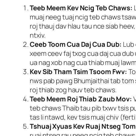
Teeb Meem Kev Ncig Teb Chaws:
L
muaj neeg tuaj ncig teb chaws tsawg 
roj thauj dav hlau tau nce siab hee
ntxiv.
Ceeb Toom Cua Daj Cua Dub:
Lub 
xeem ceev faj txog cua daj cua dub
ua nag xob nag cua thiab muaj lawm 
Kev Sib Tham Tsim Tsoom Fwv:
To
nws pab pawg Bhumjaithai tab tom s
roj thiab zog hauv teb chaws.
Teeb Meem Roj Thiab Zaub Mov:
V
teb chaws Thaib tau pib txwv tsis p
tas li ntawd, kev tsis muaj chiv (fert
Tshuaj Xyuas Kev Ruaj Ntseg To
ruaj ntseg rau neeg ncig teb chaws