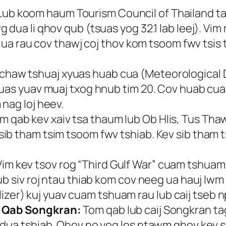
ub koom haum Tourism Council of Thailand ta
dua li qhov qub (tsuas yog 32.1 lab leej). Vim
v, ua rau cov thawj coj thov kom tsoom fwv tsi
chaw tshuaj xyuas huab cua (Meteorological
 uas yuav muaj txog hnub tim 20. Cov huab cu
nag loj heev.
m qab kev xaiv tsa thaum lub Ob Hlis, Tus Th
ib tham tsim tsoom fwv tshiab. Kev sib tham 
im kev tsov rog “Third Gulf War” cuam tshuam r
ub siv roj ntau thiab kom cov neeg ua hauj lwm
ilizer) kuj yuav cuam tshuam rau lub caij tseb n
m Qab Songkran:
Tom qab lub caij Songkran ta
 dua tshiab. Qhov no yog los ntawm qhov kev 