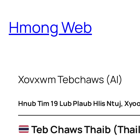
Skip
to
Hmong Web
content
Xovxwm Tebchaws (AI)
Hnub Tim 19 Lub Plaub Hlis Ntuj, Xyo
Teb Chaws Thaib (Thai