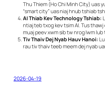
Thu Thiem (Ho Chi Minh City) uas yu
“smart city” uas niaj hnub tshiab tsh
AI Thiab Kev Technology Tshiab:
L
ntiaj teb txog kev tsim AI. Tus thaw
muaj peev xwm sib tw nrog lwm lub
Tiv Thaiv Dej Nyab Hauv Hanoi:
Lu
rau tiv thaiv teeb meem dej nyab uas
2026-04-19