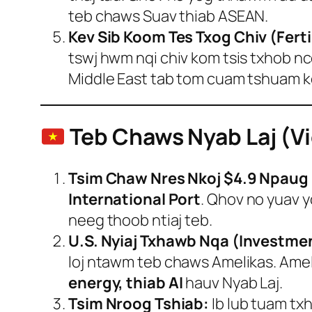
teb chaws Suav thiab ASEAN.
Kev Sib Koom Tes Txog Chiv (Fertil
tswj hwm nqi chiv kom tsis txhob nc
Middle East tab tom cuam tshuam k
Teb Chaws Nyab Laj (V
Tsim Chaw Nres Nkoj $4.9 Npaug L
International Port
. Qhov no yuav y
neeg thoob ntiaj teb.
U.S. Nyiaj Txhawb Nqa (Investme
loj ntawm teb chaws Amelikas. Amelik
energy, thiab AI
hauv Nyab Laj.
Tsim Nroog Tshiab:
Ib lub tuam tx