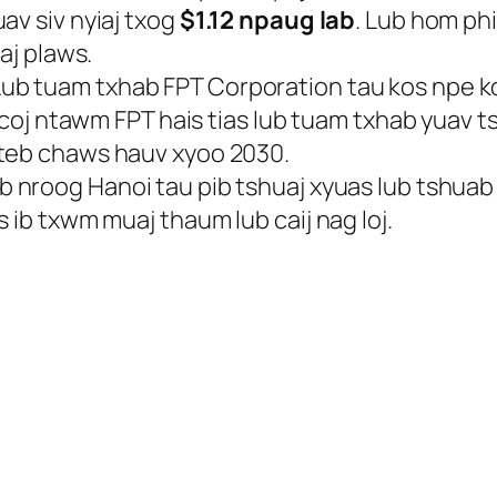
av siv nyiaj txog
$1.12 npaug lab
. Lub hom phi
aj plaws.
ub tuam txhab FPT Corporation tau kos npe k
j coj ntawm FPT hais tias lub tuam txhab yuav 
 teb chaws hauv xyoo 2030.
b nroog Hanoi tau pib tshuaj xyuas lub tshua
 ib txwm muaj thaum lub caij nag loj.