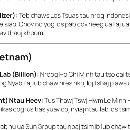
izer):
Teb chaws Los Tsuas tau nrog Indonesia
e siab. Qhov no yog los pab cov neeg ua liaj u
ev thauj khoom.
ietnam)
ab (Billion):
Nroog Ho Chi Minh tau tso cai t
og Nyab Laj lub chaw nres nkoj loj tshaj plaw
nt) Ntau Heev:
Tus Thawj Tswj Hwm Le Minh H
as cog lus tias yuav coj nyiaj ntau lab los ts
hab hu ua Sun Group tau npaj tsim ib lub chaw 