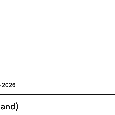
o 2026
land)